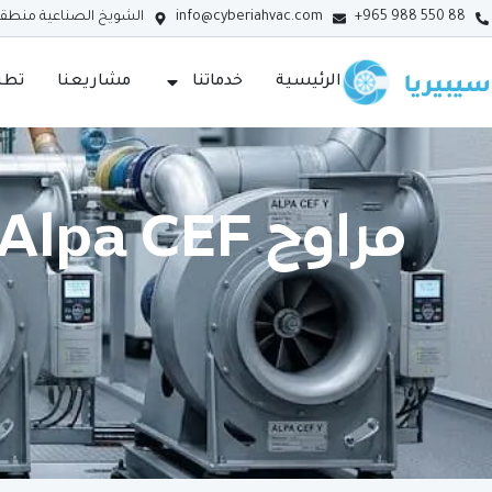
+965 988 550 88
info@cyberiahvac.com
الشويخ الصناعية منطقة (3) - الك
الرئيسية
خدماتنا
مشاريعنا
تطبي