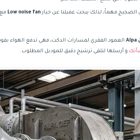
لضجيج مهماً، لذلك يبحث عميلنا عن خيار
Low noise fan
مع 
A
العمود الفقري لمسارات الدكت، فهي تدفع الهواء بقوة عب
شأتك
و أرسلها لتلقي ترشيح دقيق للموديل المطلوب.