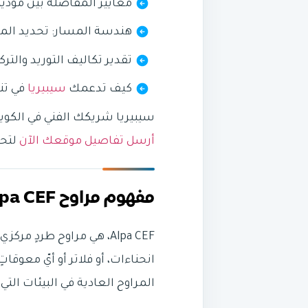
معايير المفاضلة بين موديلات (D, F, N, Y
هندسة المسار: تحديد ال
تقدير تكاليف التوريد والتر
كيف تدعمك
سيبيريا
في تن
سيبيريا شريكك الفني في الكويت لتوريد وتركيب مراوح Alpa CEF، نحن 
أرسل تفاصيل موقعك الآن
لتحد
مفهوم مراوح Alpa CEF في أنظمة التهوية الصناعية
Alpa CEF، هي مراوح طرد
انحناءات، أو فلاتر أو أيّ معوق
المراوح العادية في البيئات الت