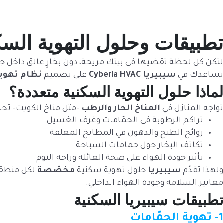
تطبيقات وحلول التهوية السك
لتكن كل لحظة تقضيها في بيتك مريحة، دون بخارٍ عالق داخل جدر
نساعدك في
سيبيريا Cyberia HVAC
على تصميم
نظام تهوي
لماذا حلول التهوية السكنية متعددة؟
تواجه المنازل في
المناخ الحار والرطب
-مثل مناخ الكويت- تح
تراكم الرطوبة في الحمّامات وغرف الغسيل
روائح الطبخ والدهون في المطابخ المغلقة
تكاثف البخار حول حمامات السباحة
تأثير جودة الهواء على صحة العائلة وراحة النوم
ولهذا تقدّم
سيبيريا
حلول تهوية سكنية
مخصّصة
لكل منطقة 
معايير السلامة وجودة الهواء الداخلي.
تطبيقات سيبيريا السكنية
1- تهوية الحمّامات