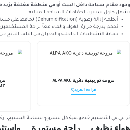
وجود حمّام سباحة داخل البيت أو في منطقة مغلقة يزيد م
تشمل حلول سيبيريا لحمّامات السباحة المنزلية:
أنظمة إزالة رطوبة (Dehumidification) تحافظ على مستوى رطوبة آمن ومريح
تحكم بدرجة حرارة الهواء والماء معاً لراحة المستخدمين
حماية التشطيبات الداخلية والجدران من التلف الناتج عن
مروحة توربينية دائرية ALPA AKC
مرو
‑MZ
قراءة المزيد
نراعي في التصميم خصوصية كل مشروع: مساحة المسبح، ارتفاع ال
هواء نظيف… راحة مستمرة… واستثما