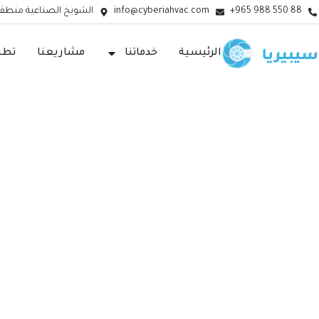
+965 988 550 88
info@cyberiahvac.com
الشويخ الصناعية منطقة (3) - الك
الرئيسية
خدماتنا
مشاريعنا
تطبي
تطبيقا