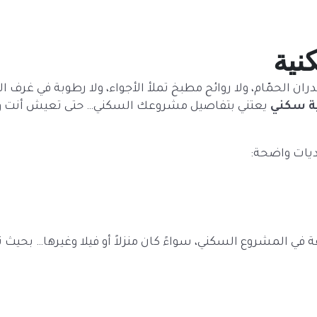
نية
ان الحمّام، ولا روائح مطبخ تملأ الأجواء، ولا رطوبة في غرف 
ة سكني
يعتني بتفاصيل مشروعك السكني… حتى تعيش أنت وعائ
ديات واضحة:
في المشروع السكني، سواءً كان منزلاً أو فيلا وغيرها… بحيث