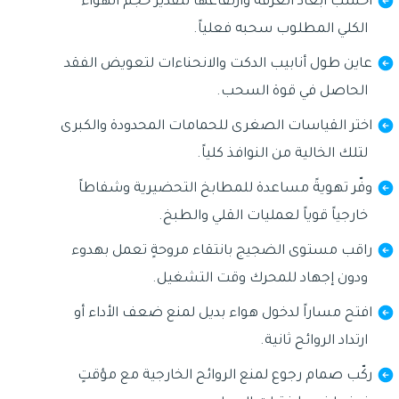
احسب أبعاد الغرفة وارتفاعها لتقدير حجم الهواء
الكلي المطلوب سحبه فعلياً.
عاين طول أنابيب الدكت والانحناءات لتعويض الفقد
الحاصل في قوة السحب.
اختر القياسات الصغرى للحمامات المحدودة والكبرى
لتلك الخالية من النوافذ كلياً.
وفّر تهويةً مساعدة للمطابخ التحضيرية وشفاطاً
خارجياً قوياً لعمليات القلي والطبخ.
راقب مستوى الضجيج بانتقاء مروحةٍ تعمل بهدوء
ودون إجهاد للمحرك وقت التشغيل.
افتح مساراً لدخول هواء بديل لمنع ضعف الأداء أو
ارتداد الروائح ثانية.
ركّب صمام رجوع لمنع الروائح الخارجية مع مؤقتٍ