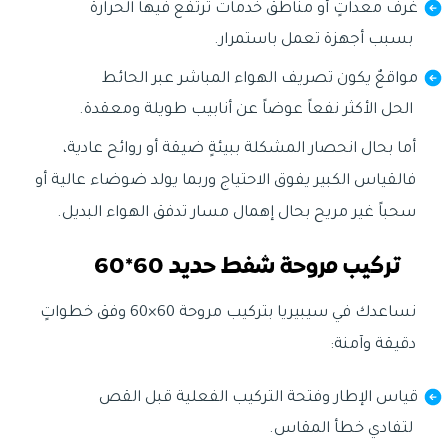
غرف معداتٍ أو مناطق خدمات ترتفع فيها الحرارة
بسبب أجهزة تعمل باستمرار.
مواقعٌ يكون تصريف الهواء المباشر عبر الحائط
الحل الأكثر نفعاً عوضاً عن أنابيب طويلة ومعقدة.
أما بحال انحصار المشكلة ببيئةٍ ضيقة أو روائح عادية،
فالقياس الكبير يفوق الاحتياج وربما يولد ضوضاء عالية أو
سحباً غير مريح بحال إهمال مسار تدفق الهواء البديل.
تركيب مروحة شفط حديد 60*60
نساعدك في سيبيريا بتركيب مروحة 60×60 وفق خطواتٍ
دقيقة وآمنة:
قياس الإطار وفتحة التركيب الفعلية قبل القص
لتفادي خطأ المقاس.