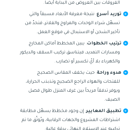
الفروقات بين العروض من البداية أيضًا.
توريد أسرع
: نتيجة معرفة الأبعاد مسبقاً والتي
تسهّل شراء الوحدات والمراوح والفلاتر، فتحدّ من
تأخير الشحن أو الاستبدال في موقع العمل.
ترتيب الخطوات
: يبين المخطط أماكن المخارج
ومسارات التمديد، فيتناسق تركيب السقف والديكور
والكهرباء بلا أيّ تكسير أو تضارب.
هدوء وراحة
: حيث يخفف المقاس الصحيح
للفتحات والهواء الراجع الضجيج وتذبذب الحرارة،
ويوفر تدفقاً مريحاً بين غرف المنزل طوال فصل
الصيف.
تطبيق المعايير
: إن وجود مخطط يسهّل مطابقة
اشتراطات المشروع والجهات الرقابية، ويُوثّق ما تم
تركيبه عند الاستلام النهائي بدقة عالية.