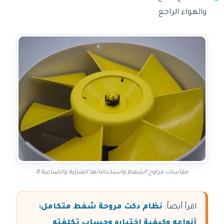
والهواء الراجع.
مقاسات مراوح الشفط واستخداماتها المنزلية والصناعية 8
اقرأ أيضاً:
نظام دكت مروحة شفط متكامل:
أنواعه وكيفية اختياره وحساب تكلفته