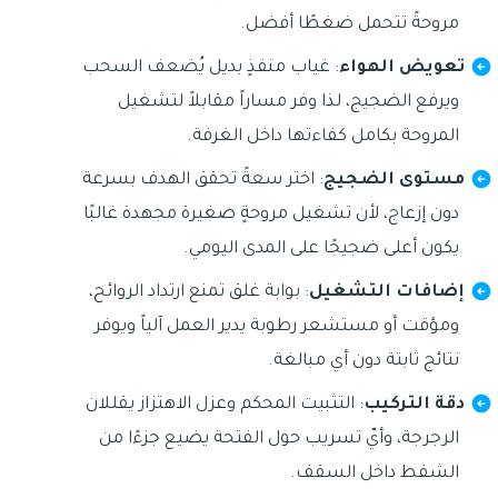
مروحةً تتحمل ضغطًا أفضل.
تعويض الهواء
: غياب منفذٍ بديل يُضعف السحب
ويرفع الضجيج، لذا وفر مساراً مقابلاً لتشغيل
المروحة بكامل كفاءتها داخل الغرفة.
مستوى الضجيج
: اختر سعةً تحقق الهدف بسرعة
دون إزعاج، لأن تشغيل مروحةٍ صغيرة مجهدة غالبًا
يكون أعلى ضجيجًا على المدى اليومي.
إضافات التشغيل
: بوابة غلق تمنع ارتداد الروائح،
ومؤقت أو مستشعر رطوبة يدير العمل آلياً ويوفر
نتائج ثابتة دون أي مبالغة.
دقة التركيب
: التثبيت المحكم وعزل الاهتزاز يقللان
الرجرجة، وأيّ تسريب حول الفتحة يضيع جزءًا من
الشفط داخل السقف.