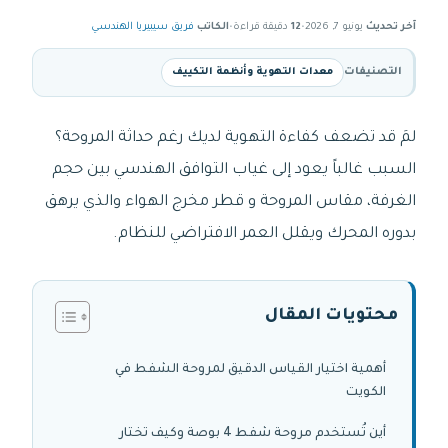
آخر تحديث
يونيو 7, 2026
•
12
دقيقة قراءة
•
الكاتب
فريق سيبيريا الهندسي
التصنيفات
معدات التهوية وأنظمة التكييف
لمَ قد تضعف كفاءة التهوية لديك رغم حداثة المروحة؟
السبب غالباً يعود إلى غياب التوافق الهندسي بين حجم
الغرفة، مقاس المروحة و قطر مخرج الهواء والذي يرهق
بدوره المحرك ويقلل العمر الافتراضي للنظام.
محتويات المقال
أهمية اختيار القياس الدقيق لمروحة الشفط في
الكويت
أين تُستخدم مروحة شفط 4 بوصة وكيف تختار