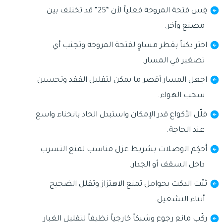
قِس فتحة المروحة فعلياً لأن “25” قد تختلف بين
مصنع وآخر.
اختر دكتاً بقطر مساوٍ لفتحة المروحة وتجنب أي
تصغير في المسار.
اجعل المسار أقصر ما يمكن لتقليل الفقد وتحسين
سحب الهواء.
قلّل الأكواع قدر الإمكان واستبدل الحاد بانحناء واسع
عند الحاجة.
أَحكِم الوصلات بشريط عزل مناسب لمنع التسرب
داخل السقف أو الجدار.
ثبّت الدكت بحوامل تمنع الاهتزاز وتقلل الضجيج
أثناء التشغيل.
ركّب مانع رجوع وشبكاً خارجياً نظيفاً لتقليل الغبار