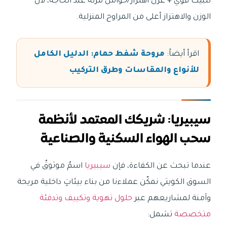
تثبيت قوي + عزل اهتزاز/حوامل مرنة عند الحاجة، لأن
الوزن والاهتزاز أعلى من المراوح المنزلية.
اقرأ أيضاً:
مروحة شفط حمام: الدليل الكامل
للأنواع والمقاسات وطرق التركيب
سيبيريا: شريكك المعتمد لأنظمة
سحب الهواء السكنية والصناعية
عندما تبحث عن الكفاءة، فإن
سيبيريا
اسمٌ موثوقٌ في
السوق الكويتي نمكّن عملاءنا من بناء بيئاتٍ داخلية مريحة
وآمنة لمشاريعهم عبر
حلول تهوية وتكييف وتدفئة
متخصصة
تشمل: