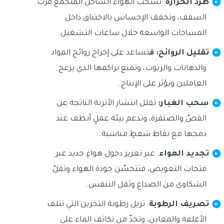
طرد الحرارة
: تسحب الهواء الساخن المتجمع قرب
السقف، وتخفف الإحساس بالاختناق داخل
المساحات الواسعة خلال ساعات التشغيل.
تقليل الروائح: ف
تساعد على إخراج روائح المواد
والدهانات والزيوت، وتمنع تراكمها الذي يزعج
العاملين ويؤثر على الإنتاج.
سحب الغبار:
تقلل انتشار الأتربة الناتجة عن
القصّ والصنفرة، وتدعم بيئة عملٍ أنظف عند
دمجها مع نقاط شفطٍ مناسبة.
تجديد الهواء
: عبر تعزيز دخول هواءٍ جديد عبر
فتحات التعويض، فتتحسّن جودة الهواء وتقلّ
الشكاوى من الصداع وثقل التنفس.
تصريف الرطوبة
: تزيل رطوبة التخزين التي تتلف
الأغلفة والمعادن، وتحدّ من تكاثف الماء على