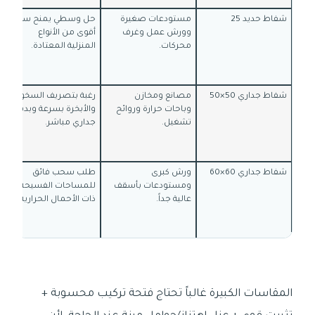
شفاط حديد 25
مستودعات صغيرة
حل وسطي يمنح سحباً
وورش عمل وغرف
أقوى من الأنواع
محركات.
المنزلية المعتادة.
شفاط جداري 50×50
مصانع ومخازن
رغبة بتصريف السخونة
وباحات حرارة وروائح
والأبخرة بسرعة وبدفع
تشغيل.
جداري مباشر.
شفاط جداري 60×60
ورش كبرى
طلب سحب فائق
ومستودعات بأسقف
للمساحات الفسيحة
عالية جداً.
ذات الأحمال الحرارية.
المقاسات الكبيرة غالباً تحتاج فتحة تركيب محسوبة +