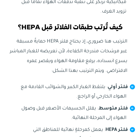
ميكانيكية ترتكز على تنقية تدفقات الهواء تماماً قبل
تزويد الغرف.
كيف تُرتب طبقات الفلاتر قبل HEPA؟
الترتيب هنا ضروري، إذ يحتاج فلتر HEPA حمايةً مسبقة
عبر مرشحات متدرجة الكفاءة، لأن تعريضه للغبار المباشر
يسرع انسداده، يرفع مقاومة الهواء ويقصر عمره
الافتراضي. ويتم الترتيب بهذا الشكل:
فلتر أولي
: يلتقط الغبار الكبير والشوائب القادمة مع
الهواء الخارجي أو الراجع.
فلتر متوسط
: يقلل الجسيمات الأصغر قبل وصول
الهواء إلى المرحلة النهائية.
فلتر HEPA
: يعمل كمرحلةٍ نهائية للمناطق التي