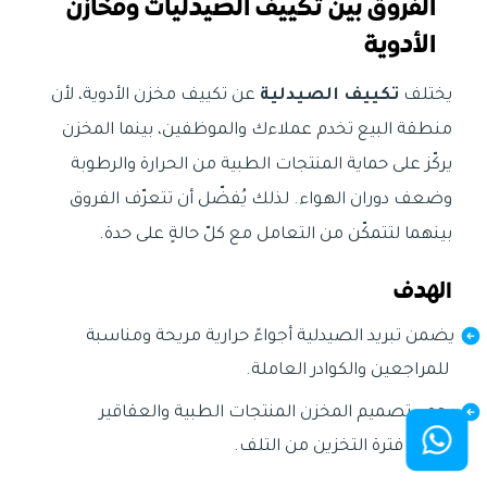
الفروق بين تكييف الصيدليات ومخازن
الأدوية
يختلف
تكييف الصيدلية
عن تكييف مخزن الأدوية، لأن
منطقة البيع تخدم عملاءك والموظفين، بينما المخزن
يركّز على حماية المنتجات الطبية من الحرارة والرطوبة
وضعف دوران الهواء. لذلك يُفضّل أن تتعرّف الفروق
بينهما لتتمكّن من التعامل مع كلّ حالةٍ على حدة.
الهدف
يضمن تبريد الصيدلية أجواءً حرارية مريحة ومناسبة
للمراجعين والكوادر العاملة.
يحمي تصميم المخزن المنتجات الطبية والعقاقير
طوال فترة التخزين من التلف.