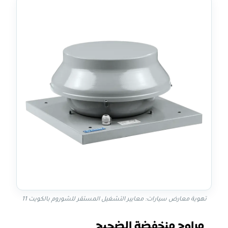
تهوية معارض سيارات: معايير التشغيل المستقر للشوروم بالكويت 11
مراوح منخفضة الضجيج