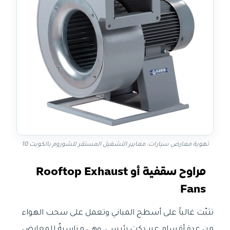
تهوية معارض سيارات: معايير التشغيل المستقر للشوروم بالكويت 10
مراوح سقفية أو Rooftop Exhaust
Fans
تثبّت غالباً على أسطح المباني وتعمل على سحب الهواء
من عدة أقسام عبر دكت رئيسي، وهي مناسبةٌ للمعارض