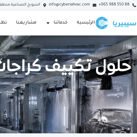
+965 988 550 88
info@cyberiahvac.com
الشويخ الصناعية منطقة (3) - الك
الرئيسية
خدماتنا
مشاريعنا
تطبي
حلول تكييف كراجات