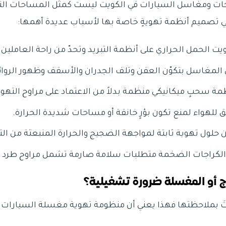
كراجات ومغاسل السيارات في الكويت ليست كمثل المساحات التج
ي تصميم أنظمة تهويةٍ خاصة بها لأسباب عديدة أهمها:
يت الحمل الحراري على أنظمة التبريد وتحدّ من راحة العاملين.
 المغاسل بتكوّن العفن وتلف الجدران والأسقف وظهور الروائ
ة سحبٍ ميكانيكي منظمة بدلاً من الاعتماد على مراوح التهوية
يق للهواء لمنع تكون بؤرٍ خانقة أو مساحات شديدة الحرارة.
حلول تهوية ثابتة لمواجهة الضجيج والحرارة المنبعثة من ال
لكراجات الضخمة متطلبات سلامة صارمة تشمل مراوح طرد ا
ج أو المغسلة ضرورة تشغيلية؟
أتَ بملاحظتها فهذا يعني أن منظومة تهوية مغسلة السيارات