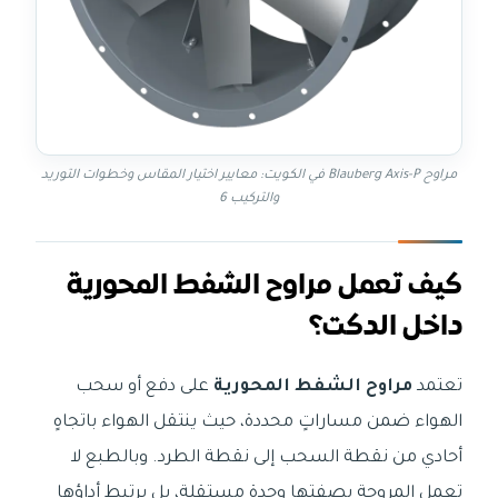
مراوح Blauberg Axis-P في الكويت: معايير اختيار المقاس وخطوات التوريد
والتركيب 6
كيف تعمل مراوح الشفط المحورية
داخل الدكت؟
تعتمد
مراوح الشفط المحورية
على دفع أو سحب
الهواء ضمن مساراتٍ محددة، حيث ينتقل الهواء باتجاهٍ
أحادي من نقطة السحب إلى نقطة الطرد. وبالطبع لا
تعمل المروحة بصفتها وحدة مستقلة، بل يرتبط أداؤها