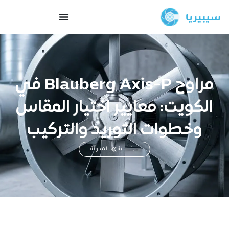
مراوح Blauberg Axis-P في
الكويت: معايير اختيار المقاس
وخطوات التوريد والتركيب
الرئيسية
المدونة