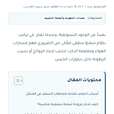
آخر تحديث
يونيو 7, 2026
•
12
دقيقة قراءة
•
الكاتب
فريق سيبيريا الهندسي
التصنيفات
معدات التهوية وأنظمة التكييف
بعيداً عن الوعود التسويقية، وعندما تفكر في تركيب
نظام شفطٍ سقفي فعّال، من الضروري فهم مسارات
الهواء ومقاومة الدكت لتجنب ارتداد الروائح أو تسرب
الرطوبة داخل ديكورات الجبس.
محتويات المقال
أسباب اختلاف كفاءة شفاطات السقف في المنازل
كيف تختار مروحة شفط سقفية مناسبة؟