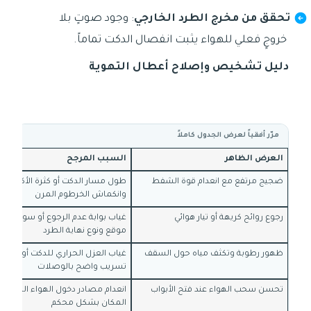
تحقق من مخرج الطرد الخارجي
: وجود صوتٍ بلا
خروجٍ فعلي للهواء يثبت انفصال الدكت تماماً.
دليل تشخيص وإصلاح أعطال التهوية
مرّر أفقياً لعرض الجدول كاملاً
العرض الظاهر
السبب المرجح
ضجيج مرتفع مع انعدام قوة الشفط
طول مسار الدكت أو كثرة الأكواع ال
وانكماش الخرطوم المرن
رجوع روائح كريهة أو تيار هوائي
غياب بوابة عدم الرجوع أو سوء اختيا
موقع ونوع نهاية الطرد
ظهور رطوبة وتكثف مياه حول السقف
غياب العزل الحراري للدكت أو وجود
تسريب واضح بالوصلات
تحسن سحب الهواء عند فتح الأبواب
انعدام مصادر دخول الهواء البديل و
المكان بشكل محكم