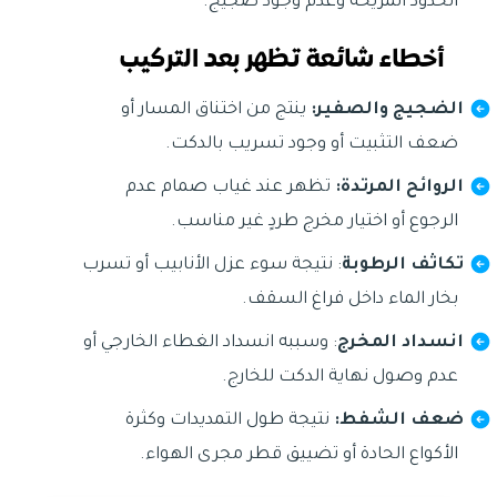
الحدود المريحة وعدم وجود ضجيج.
أخطاء شائعة تظهر بعد التركيب
الضجيج والصفير:
ينتج من اختناق المسار أو
ضعف التثبيت أو وجود تسريب بالدكت.
الروائح المرتدة:
تظهر عند غياب صمام عدم
الرجوع أو اختيار مخرج طردٍ غير مناسب.
تكاثف الرطوبة
: نتيجة سوء عزل الأنابيب أو تسرب
بخار الماء داخل فراغ السقف.
انسداد المخرج
: وسببه انسداد الغطاء الخارجي أو
عدم وصول نهاية الدكت للخارج.
ضعف الشفط:
نتيجة طول التمديدات وكثرة
الأكواع الحادة أو تضييق قطر مجرى الهواء.