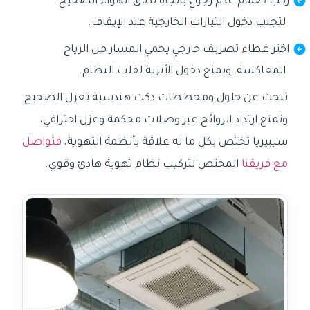
ركّب صمام عدم رجوع باتجاه تدفق الهواء الصحيح
لتجنب دخول التيارات الخارجية عند الإيقاف.
اختر غطاء تصريف خارجي يحمي المسار من الرياح
المعاكسة، ويمنع دخول الأتربة لقلب النظام.
تبحث عن حلول ومخططات دكت هندسية تعزل الضجيج
وتمنع ارتداد الروائح عبر وصلات محكمة وعزل احترافي،
سيبيريا تختص بكل ما له علاقة بأنظمة التهوية،
فتواصل
مع فريقنا
المختص لتركيب نظام تهوية هادئ وقوي.