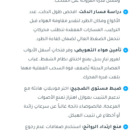
وفشل قدرة المروحة على السحب.
دراسة مسار الدكت
: افحص طول الدكت، عدد
الأكواع ومكان الطرد لتقدير مقاومة الهواء قبل
التركيب، المسارات المعقدة تتطلب محركاتٍ
تتحمل الضغط العالي لضمان كفاءة الطرد.
تأمين هواء التعويض:
وفر فتحاتٍ أسفل الأبواب
لمرور تيارٍ بديل يمنع اختناق نظام الشفط، غياب
المصادر البديلة يُضعف قوة السحب الفعلية مهما
بلغت قدرة المحرك.
ضبط مستوى الضجيج:
اختر موديلاتٍ هادئة مع
تدعيم التثبيت بعوازل اهتزاز تمنع الأصوات
المزعجة، فالضوضاء ناتجة غالباً عن سرعاتٍ زائدة
أو أخطاءٍ في تثبيت الهيكل.
منع ارتداد الروائح:
استخدم صمامات عدم رجوع