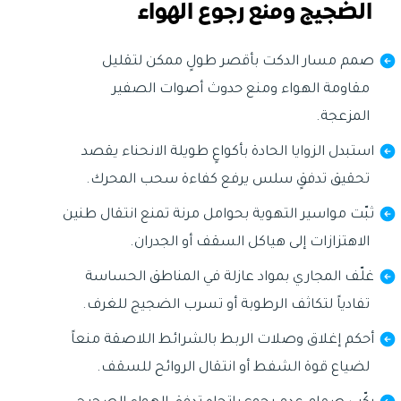
الضجيج ومنع رجوع الهواء
صمم مسار الدكت بأقصر طولٍ ممكن لتقليل
مقاومة الهواء ومنع حدوث أصوات الصفير
المزعجة.
استبدل الزوايا الحادة بأكواعٍ طويلة الانحناء يقصد
تحقيق تدفقٍ سلس يرفع كفاءة سحب المحرك.
ثبّت مواسير التهوية بحوامل مرنة تمنع انتقال طنين
الاهتزازات إلى هياكل السقف أو الجدران.
غلّف المجاري بمواد عازلة في المناطق الحساسة
تفادياً لتكاثف الرطوبة أو تسرب الضجيج للغرف.
أحكم إغلاق وصلات الربط بالشرائط اللاصقة منعاً
لضياع قوة الشفط أو انتقال الروائح للسقف.