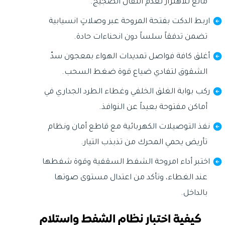
مانع للاهتزاز لعدم انتقال الضجيج.
اربط الدكت بفتحة المروحة عبر وصلاتٍ انسيابية
تضمن تدفقاً سلساً دون انحناءات حادة.
أغلق كافة فواصل تمديدات الهواء بمعجون سدّ
الشقوق لتفادي ضياع قوة ضغط السحب.
ركب بوابة الغلق الخلفي وغطاء الطرد الجداري في
أماكن مفتوحة بعيداً عن النوافذ.
نفذ التوصيلات الكهربائية مع قاطع أمان ونظام
تأريض يحمي المحرك من تذبذب التيار.
اختبر أداء امروحة الشفط السقفية وقوة شفطها
عند الغطاء، وتأكد من اعتدال مستوى صوتها
بالداخل.
كيفية اختبار نظام الشفط واستلام