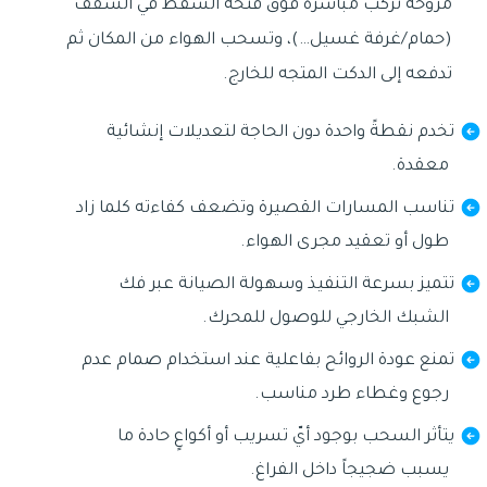
مروحة تُركّب مباشرةً فوق فتحة الشفط في السقف
(حمام/غرفة غسيل…)، وتسحب الهواء من المكان ثم
تدفعه إلى الدكت المتجه للخارج.
تخدم نقطةً واحدة دون الحاجة لتعديلات إنشائية
معقدة.
تناسب المسارات القصيرة وتضعف كفاءته كلما زاد
طول أو تعقيد مجرى الهواء.
تتميز بسرعة التنفيذ وسهولة الصيانة عبر فك
الشبك الخارجي للوصول للمحرك.
تمنع عودة الروائح بفاعلية عند استخدام صمام عدم
رجوع وغطاء طرد مناسب.
يتأثر السحب بوجود أيّ تسريب أو أكواعٍ حادة ما
يسبب ضجيجاً داخل الفراغ.