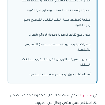
الفرق بين الشفاط السقفي المباشر و شفاط الدكت
تحديد مواقع فتحات السحب ومخارج طرد الهواء
كيفية تخطيط مسار الدكت لتقليل الضجيج ومنع
رجوع الهواء
حلول منع تكاثف الرطوبة وعودة الروائح بالعزل
خطوات تركيب مروحة شفط سقف من التأسيس
للتشغيل
سيبيريا: شريكك الأول في الكويت لتركيب شفاطات
السقف
أسئلة هامة حول تركيب مروحة شفط سقفية
في
سيبيريا
اليوم سنطلعك على مجموعة قواعد تضمن
لك استلام عملٍ متقن وخالٍ من العيوب: